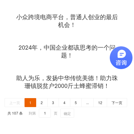
小众跨境电商平台，普通人创业的最后
机会！
2024年，中国企业都该思考的一个问
题！
助人为乐，发扬中华传统美德！助力珠
珊镇脱贫户2000斤土蜂蜜滞销！
上一页
1
2
3
4
5
...
12
下一页
共 107 条
到第
页
确定